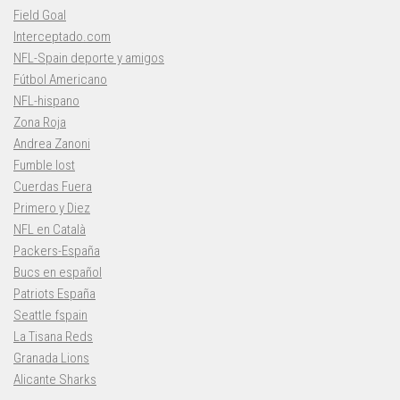
Field Goal
Interceptado.com
NFL-Spain deporte y amigos
Fútbol Americano
NFL-hispano
Zona Roja
Andrea Zanoni
Fumble lost
Cuerdas Fuera
Primero y Diez
NFL en Català
Packers-España
Bucs en español
Patriots España
Seattle fspain
La Tisana Reds
Granada Lions
Alicante Sharks