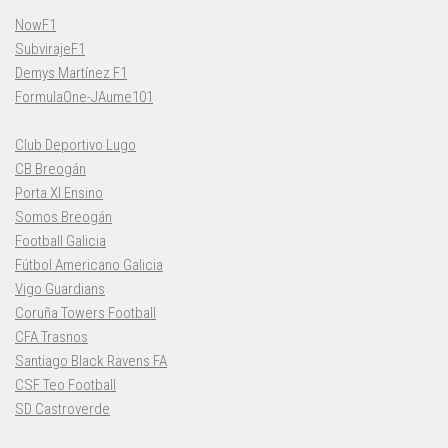
NowF1
SubvirajeF1
Demys Martínez F1
FormulaOne-JAume101
Club Deportivo Lugo
CB Breogán
Porta XI Ensino
Somos Breogán
Football Galicia
Fútbol Americano Galicia
Vigo Guardians
Coruña Towers Football
CFA Trasnos
Santiago Black Ravens FA
CSF Teo Football
SD Castroverde