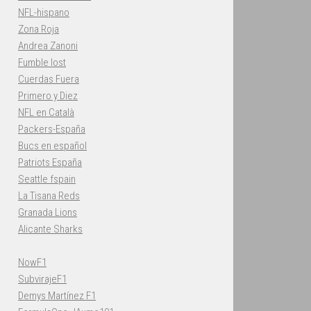
NFL-hispano
Zona Roja
Andrea Zanoni
Fumble lost
Cuerdas Fuera
Primero y Diez
NFL en Català
Packers-España
Bucs en español
Patriots España
Seattle fspain
La Tisana Reds
Granada Lions
Alicante Sharks
NowF1
SubvirajeF1
Demys Martínez F1