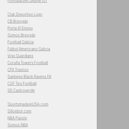
FormulaOne-JAume101
Club Deportivo Lugo
CB Breogán
Porta XI Ensino
Somos Breogán
Football Galicia
Fútbol Americano Galicia
Vigo Guardians
Coruña Towers Football
CFA Trasnos
Santiago Black Ravens FA
CSF Teo Football
SD Castroverde
SportsmadeinUSA.com
Sillonbol.com
NBA Pasión
Somos NBA