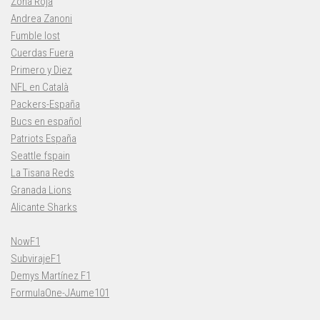
Zona Roja
Andrea Zanoni
Fumble lost
Cuerdas Fuera
Primero y Diez
NFL en Català
Packers-España
Bucs en español
Patriots España
Seattle fspain
La Tisana Reds
Granada Lions
Alicante Sharks
NowF1
SubvirajeF1
Demys Martínez F1
FormulaOne-JAume101