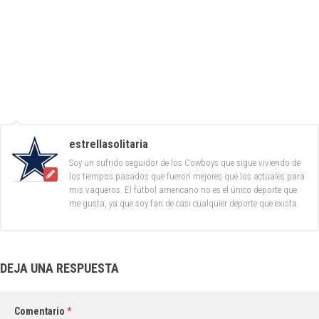
estrellasolitaria
Soy un sufrido seguidor de los Cowboys que sigue viviendo de
los tiempos pasados que fueron mejores que los actuales para
mis vaqueros. El fútbol americano no es el único deporte que
me gusta, ya que soy fan de casi cualquier deporte que exista.
DEJA UNA RESPUESTA
Comentario
*