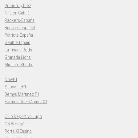
Primero y Diez
NFL en Català
Packers-España
Bucs en español
Patriots España
Seattle fspain
La Tisana Reds
Granada Lions
Alicante Sharks
NowF1
SubvirajeF1
Demys Martínez F1
FormulaOne-JAume101
Club Deportivo Lugo
CB Breogán
Porta XI Ensino