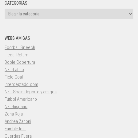
CATEGORÍAS
Categorías
WEBS AMIGAS
Football Speech
Illegal Return
Doble Cobertura
NFL-Latino
Field Goal
Interceptado.com
NFL-Spain deporte y amigos
Fútbol Americano
NFL-hispano
Zona Roja
Andrea Zanoni
Fumble lost
Cuerdas Fuera