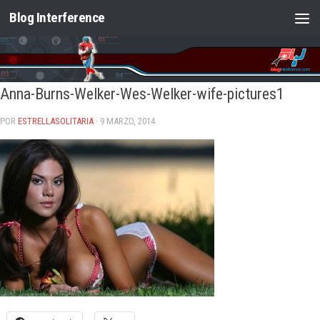
Blog Interference
Saltar al contenido
Anna-Burns-Welker-Wes-Welker-wife-pictures1
POR
ESTRELLASOLITARIA
· 9 MARZO, 2014