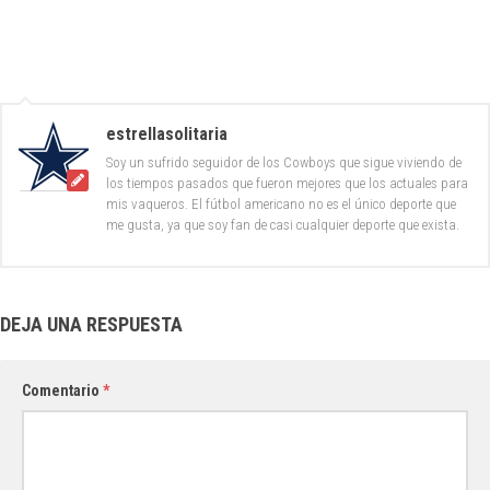
estrellasolitaria
Soy un sufrido seguidor de los Cowboys que sigue viviendo de
los tiempos pasados que fueron mejores que los actuales para
mis vaqueros. El fútbol americano no es el único deporte que
me gusta, ya que soy fan de casi cualquier deporte que exista.
DEJA UNA RESPUESTA
Comentario
*