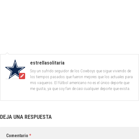
estrellasolitaria
Soy un sufrido seguidor de los Cowboys que sigue viviendo de
los tiempos pasados que fueron mejores que los actuales para
mis vaqueros. El fútbol americano no es el único deporte que
me gusta, ya que soy fan de casi cualquier deporte que exista.
DEJA UNA RESPUESTA
Comentario
*