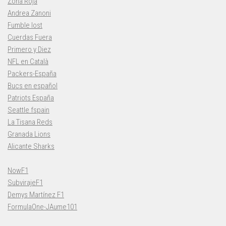
Zona Roja
Andrea Zanoni
Fumble lost
Cuerdas Fuera
Primero y Diez
NFL en Català
Packers-España
Bucs en español
Patriots España
Seattle fspain
La Tisana Reds
Granada Lions
Alicante Sharks
NowF1
SubvirajeF1
Demys Martínez F1
FormulaOne-JAume101