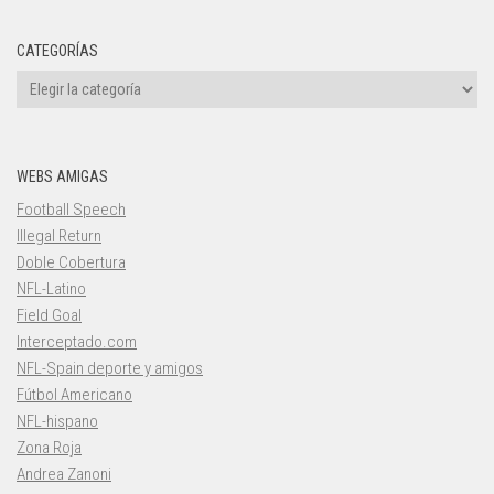
CATEGORÍAS
Categorías
WEBS AMIGAS
Football Speech
Illegal Return
Doble Cobertura
NFL-Latino
Field Goal
Interceptado.com
NFL-Spain deporte y amigos
Fútbol Americano
NFL-hispano
Zona Roja
Andrea Zanoni