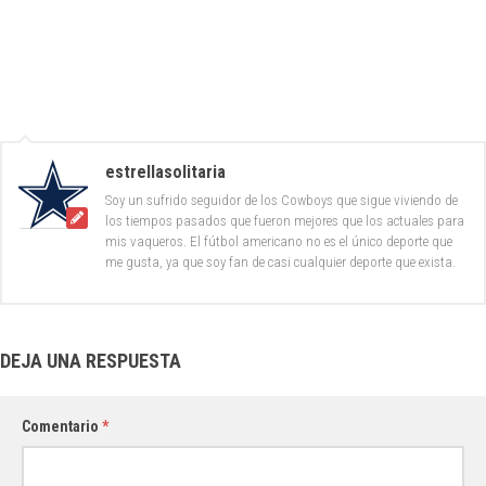
estrellasolitaria
Soy un sufrido seguidor de los Cowboys que sigue viviendo de
los tiempos pasados que fueron mejores que los actuales para
mis vaqueros. El fútbol americano no es el único deporte que
me gusta, ya que soy fan de casi cualquier deporte que exista.
DEJA UNA RESPUESTA
Comentario
*