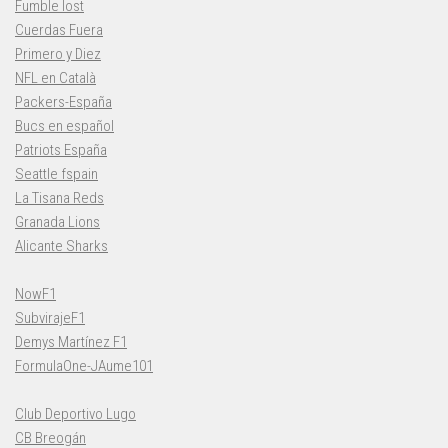
Fumble lost
Cuerdas Fuera
Primero y Diez
NFL en Català
Packers-España
Bucs en español
Patriots España
Seattle fspain
La Tisana Reds
Granada Lions
Alicante Sharks
NowF1
SubvirajeF1
Demys Martínez F1
FormulaOne-JAume101
Club Deportivo Lugo
CB Breogán