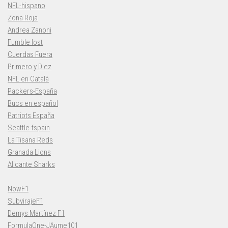
NFL-hispano
Zona Roja
Andrea Zanoni
Fumble lost
Cuerdas Fuera
Primero y Diez
NFL en Català
Packers-España
Bucs en español
Patriots España
Seattle fspain
La Tisana Reds
Granada Lions
Alicante Sharks
NowF1
SubvirajeF1
Demys Martínez F1
FormulaOne-JAume101