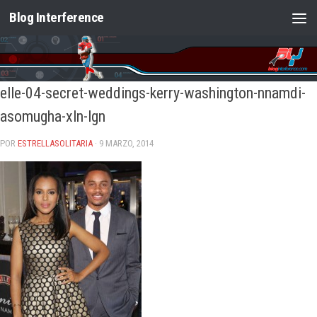
Blog Interference
Saltar al contenido
elle-04-secret-weddings-kerry-washington-nnamdi-
asomugha-xln-lgn
POR
ESTRELLASOLITARIA
· 9 MARZO, 2014