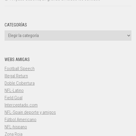
CATEGORÍAS
Categorías
WEBS AMIGAS
Football Speech
Illegal Return
Doble Cobertura
NFL-Latino
Field Goal
Interceptado.com
NFL-Spain deporte y amigos
Fútbol Americano
NFL-hispano
Zona Roja