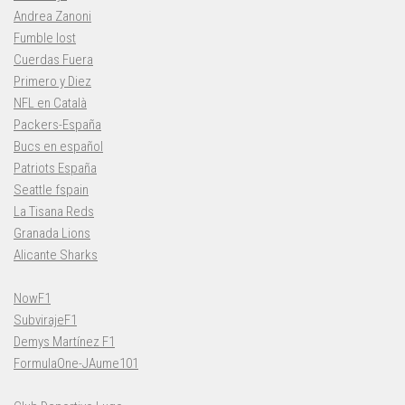
Andrea Zanoni
Fumble lost
Cuerdas Fuera
Primero y Diez
NFL en Català
Packers-España
Bucs en español
Patriots España
Seattle fspain
La Tisana Reds
Granada Lions
Alicante Sharks
NowF1
SubvirajeF1
Demys Martínez F1
FormulaOne-JAume101