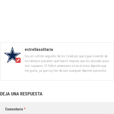
estrellasolitaria
Soy un sufrido seguidor de los Cowboys que sigue viviendo de
los tiempos pasados que fueron mejores que los actuales para
mis vaqueros. El fútbol americano no es el único deporte que
me gusta, ya que soy fan de casi cualquier deporte que exista.
DEJA UNA RESPUESTA
Comentario
*