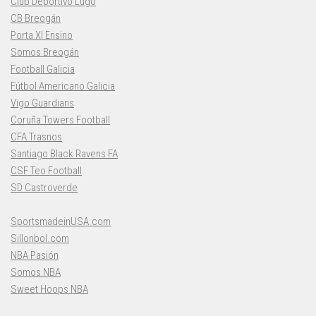
Club Deportivo Lugo
CB Breogán
Porta XI Ensino
Somos Breogán
Football Galicia
Fútbol Americano Galicia
Vigo Guardians
Coruña Towers Football
CFA Trasnos
Santiago Black Ravens FA
CSF Teo Football
SD Castroverde
SportsmadeinUSA.com
Sillonbol.com
NBA Pasión
Somos NBA
Sweet Hoops NBA