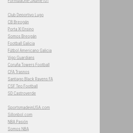
FormulaOne-JAume101
Club Deportivo Lugo
CB Breogán
Porta XI Ensino
Somos Breogán
Football Galicia
Fútbol Americano Galicia
Vigo Guardians
Coruña Towers Football
CFA Trasnos
Santiago Black Ravens FA
CSF Teo Football
SD Castroverde
SportsmadeinUSA.com
Sillonbol.com
NBA Pasión
Somos NBA