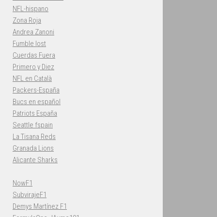
NFL-hispano
Zona Roja
Andrea Zanoni
Fumble lost
Cuerdas Fuera
Primero y Diez
NFL en Català
Packers-España
Bucs en español
Patriots España
Seattle fspain
La Tisana Reds
Granada Lions
Alicante Sharks
NowF1
SubvirajeF1
Demys Martínez F1