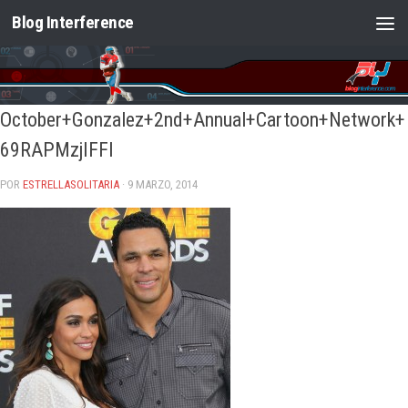
Blog Interference
Saltar al contenido
October+Gonzalez+2nd+Annual+Cartoon+Network+
69RAPMzjIFFl
POR
ESTRELLASOLITARIA
· 9 MARZO, 2014