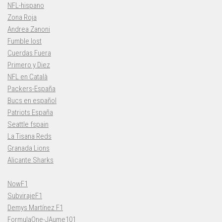
NFL-hispano
Zona Roja
Andrea Zanoni
Fumble lost
Cuerdas Fuera
Primero y Diez
NFL en Català
Packers-España
Bucs en español
Patriots España
Seattle fspain
La Tisana Reds
Granada Lions
Alicante Sharks
NowF1
SubvirajeF1
Demys Martínez F1
FormulaOne-JAume101