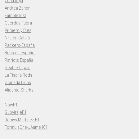
Zona Roja
Andrea Zanoni
Fumble lost
Cuerdas Fuera
Primero y Diez
NFL en Català
Packers-España
Bucs en español
Patriots España
Seattle fspain
La Tisana Reds
Granada Lions
Alicante Sharks
NowF1
SubvirajeF1
Demys Martínez F1
FormulaOne-JAume101