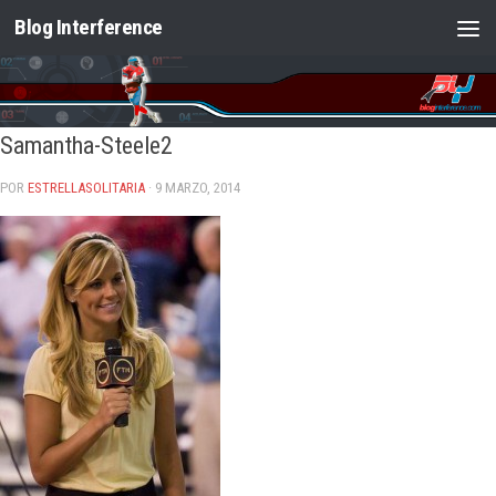
Blog Interference
Saltar al contenido
Samantha-Steele2
POR
ESTRELLASOLITARIA
· 9 MARZO, 2014