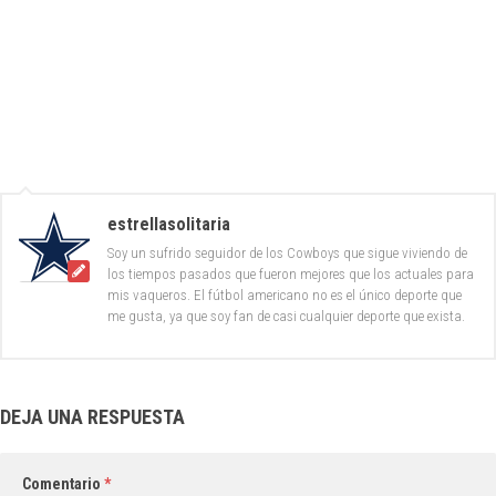
estrellasolitaria
Soy un sufrido seguidor de los Cowboys que sigue viviendo de
los tiempos pasados que fueron mejores que los actuales para
mis vaqueros. El fútbol americano no es el único deporte que
me gusta, ya que soy fan de casi cualquier deporte que exista.
DEJA UNA RESPUESTA
Comentario
*