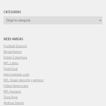
CATEGORÍAS
Categorías
WEBS AMIGAS
Football Speech
Illegal Return
Doble Cobertura
NFL-Latino
Field Goal
Interceptado.com
NFL-Spain deporte y amigos
Fútbol Americano
NFL-hispano
Zona Roja
Andrea Zanoni