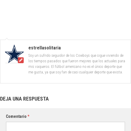
estrellasolitaria
Soy un sufrido seguidor de los Cowboys que sigue viviendo de
los tiempos pasados que fueron mejores que los actuales para
mis vaqueros. El fútbol americano no es el único deporte que
me gusta, ya que soy fan de casi cualquier deporte que exista.
DEJA UNA RESPUESTA
Comentario
*