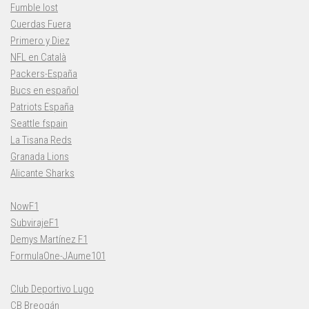
Fumble lost
Cuerdas Fuera
Primero y Diez
NFL en Català
Packers-España
Bucs en español
Patriots España
Seattle fspain
La Tisana Reds
Granada Lions
Alicante Sharks
NowF1
SubvirajeF1
Demys Martínez F1
FormulaOne-JAume101
Club Deportivo Lugo
CB Breogán