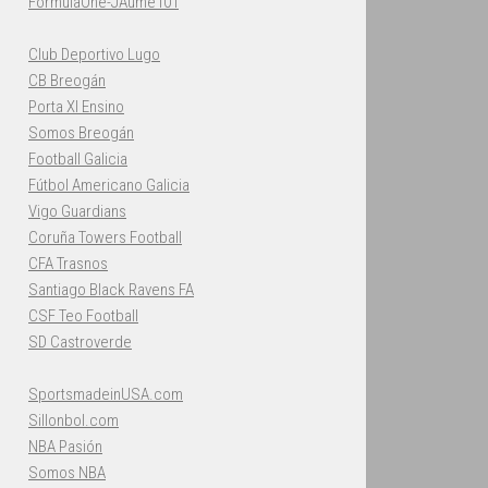
FormulaOne-JAume101
Club Deportivo Lugo
CB Breogán
Porta XI Ensino
Somos Breogán
Football Galicia
Fútbol Americano Galicia
Vigo Guardians
Coruña Towers Football
CFA Trasnos
Santiago Black Ravens FA
CSF Teo Football
SD Castroverde
SportsmadeinUSA.com
Sillonbol.com
NBA Pasión
Somos NBA