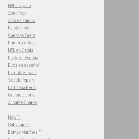
NFL-hispano
Zona Roja
Andrea Zanoni
Fumble lost
Cuerdas Fuera
Primero y Diez
NFL en Català
Packers-España
Bucs en español
Patriots España
Seattle fspain
La Tisana Reds
Granada Lions
Alicante Sharks
NowF1
SubvirajeF1
Demys Martínez F1