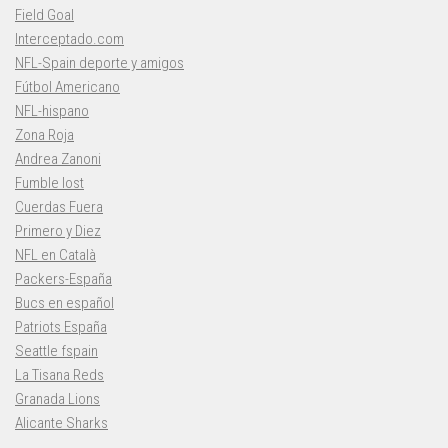
Field Goal
Interceptado.com
NFL-Spain deporte y amigos
Fútbol Americano
NFL-hispano
Zona Roja
Andrea Zanoni
Fumble lost
Cuerdas Fuera
Primero y Diez
NFL en Català
Packers-España
Bucs en español
Patriots España
Seattle fspain
La Tisana Reds
Granada Lions
Alicante Sharks