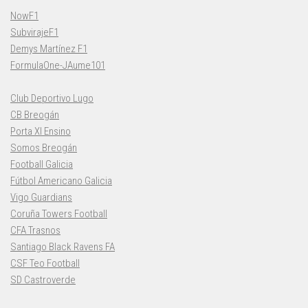
NowF1
SubvirajeF1
Demys Martínez F1
FormulaOne-JAume101
Club Deportivo Lugo
CB Breogán
Porta XI Ensino
Somos Breogán
Football Galicia
Fútbol Americano Galicia
Vigo Guardians
Coruña Towers Football
CFA Trasnos
Santiago Black Ravens FA
CSF Teo Football
SD Castroverde