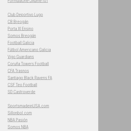
FormulaOne-JAume101
Club Deportivo Lugo
CB Breogán
Porta XI Ensino
Somos Breogán
Football Galicia
Fútbol Americano Galicia
Vigo Guardians
Coruña Towers Football
CFA Trasnos
Santiago Black Ravens FA
CSF Teo Football
SD Castroverde
SportsmadeinUSA.com
Sillonbol.com
NBA Pasión
Somos NBA