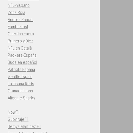
NFL-hispano
Zona Roja
Andrea Zanoni
Fumble lost
Cuerdas Fuera
Primero y Diez
NFL en Català
Packers-España
Bucs en español
Patriots España
Seattle fspain
La Tisana Reds
Granada Lions
Alicante Sharks
NowF1
SubvirajeF1
Demys Martínez F1