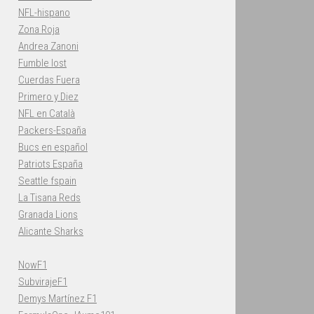
NFL-hispano
Zona Roja
Andrea Zanoni
Fumble lost
Cuerdas Fuera
Primero y Diez
NFL en Català
Packers-España
Bucs en español
Patriots España
Seattle fspain
La Tisana Reds
Granada Lions
Alicante Sharks
NowF1
SubvirajeF1
Demys Martínez F1