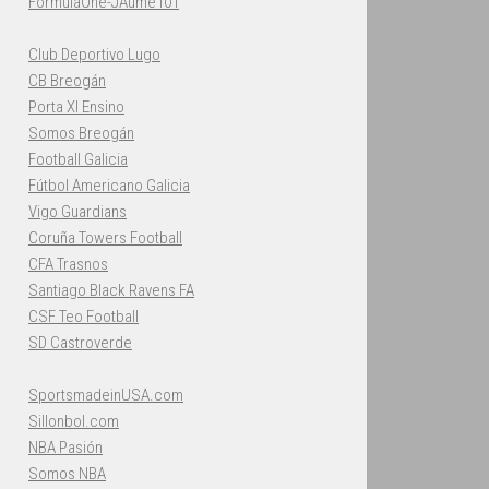
FormulaOne-JAume101
Club Deportivo Lugo
CB Breogán
Porta XI Ensino
Somos Breogán
Football Galicia
Fútbol Americano Galicia
Vigo Guardians
Coruña Towers Football
CFA Trasnos
Santiago Black Ravens FA
CSF Teo Football
SD Castroverde
SportsmadeinUSA.com
Sillonbol.com
NBA Pasión
Somos NBA