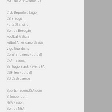
FormulaOne-JAume101
Club Deportivo Lugo
CB Breogán
Porta XI Ensino
Somos Breogán
Football Galicia
Fútbol Americano Galicia
Vigo Guardians
Coruña Towers Football
CFA Trasnos
Santiago Black Ravens FA
CSF Teo Football
SD Castroverde
SportsmadeinUSA.com
Sillonbol.com
NBA Pasión
Somos NBA