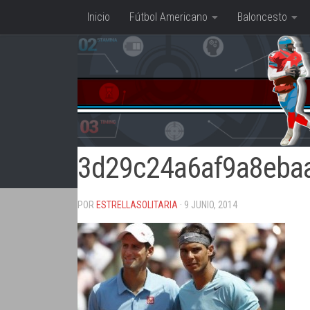
Inicio
Fútbol Americano
Baloncesto
Saltar al contenido
3d29c24a6af9a8ebaa
POR
ESTRELLASOLITARIA
· 9 JUNIO, 2014