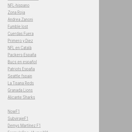
NFL-hispano
Zona Roja
Andrea Zanoni
Fumble lost
Cuerdas Fuera
Primero y Diez
NFL en Català
Packers-España
Bucs en español
Patriots España
Seattle fspain
La Tisana Reds
Granada Lions
Alicante Sharks
NowF1
SubvirajeF1
Demys Martínez F1