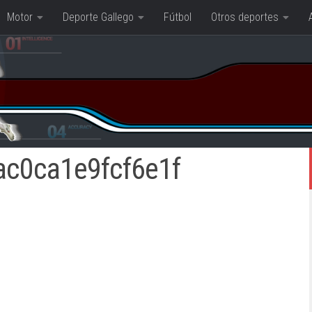
Motor
Deporte Gallego
Fútbol
Otros deportes
c0ca1e9fcf6e1f