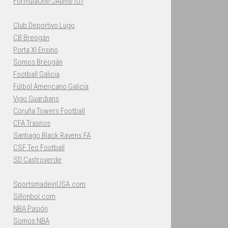
FormulaOne-JAume101
Club Deportivo Lugo
CB Breogán
Porta XI Ensino
Somos Breogán
Football Galicia
Fútbol Americano Galicia
Vigo Guardians
Coruña Towers Football
CFA Trasnos
Santiago Black Ravens FA
CSF Teo Football
SD Castroverde
SportsmadeinUSA.com
Sillonbol.com
NBA Pasión
Somos NBA