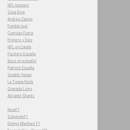
NFL-hispano
Zona Roja
Andrea Zanoni
Fumble lost
Cuerdas Fuera
Primero y Diez
NFL en Català
Packers-España
Bucs en español
Patriots España
Seattle fspain
La Tisana Reds
Granada Lions
Alicante Sharks
NowF1
SubvirajeF1
Demys Martínez F1