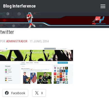
Blog Interference
Saltar al contenido
twitter
POR
ADMINISTRADOR
· 11 JUNIO, 2014
Facebook
X