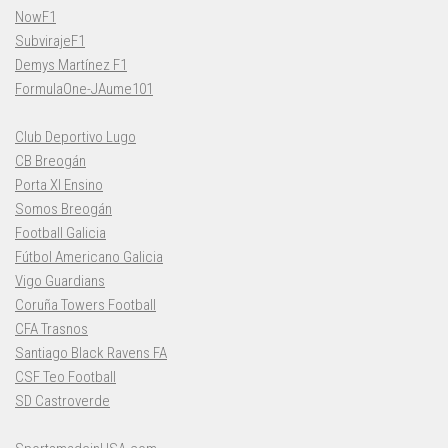
NowF1
SubvirajeF1
Demys Martínez F1
FormulaOne-JAume101
Club Deportivo Lugo
CB Breogán
Porta XI Ensino
Somos Breogán
Football Galicia
Fútbol Americano Galicia
Vigo Guardians
Coruña Towers Football
CFA Trasnos
Santiago Black Ravens FA
CSF Teo Football
SD Castroverde