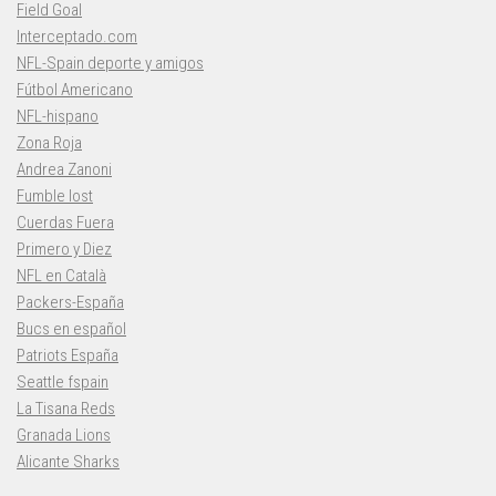
Field Goal
Interceptado.com
NFL-Spain deporte y amigos
Fútbol Americano
NFL-hispano
Zona Roja
Andrea Zanoni
Fumble lost
Cuerdas Fuera
Primero y Diez
NFL en Català
Packers-España
Bucs en español
Patriots España
Seattle fspain
La Tisana Reds
Granada Lions
Alicante Sharks