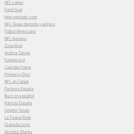
NFL-Latino
Field Goal
Interceptado.com
NFL-Spain deporte y amigos
Fútbol Americano
NFL-hispano
Zona Roja
Andrea Zanoni
Fumble lost
Cuerdas Fuera
Primero y Diez
NFL en Català
Packers-España
Bucs en español
Patriots España
Seattle fspain
La Tisana Reds
Granada Lions
Alicante Sharks