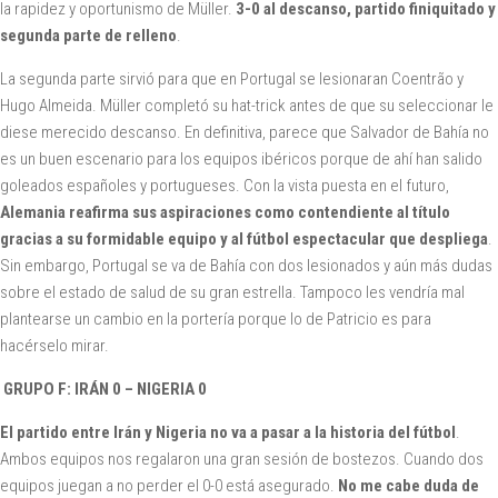
la rapidez y oportunismo de Müller.
3-0 al descanso, partido finiquitado y
segunda parte de relleno
.
La segunda parte sirvió para que en Portugal se lesionaran Coentrão y
Hugo Almeida. Müller completó su hat-trick antes de que su seleccionar le
diese merecido descanso. En definitiva, parece que Salvador de Bahía no
es un buen escenario para los equipos ibéricos porque de ahí han salido
goleados españoles y portugueses. Con la vista puesta en el futuro,
Alemania reafirma sus aspiraciones como contendiente al título
gracias a su formidable equipo y al fútbol espectacular que despliega
.
Sin embargo, Portugal se va de Bahía con dos lesionados y aún más dudas
sobre el estado de salud de su gran estrella. Tampoco les vendría mal
plantearse un cambio en la portería porque lo de Patricio es para
hacérselo mirar.
GRUPO F: IRÁN 0 – NIGERIA 0
El partido entre Irán y Nigeria no va a pasar a la historia del fútbol
.
Ambos equipos nos regalaron una gran sesión de bostezos. Cuando dos
equipos juegan a no perder el 0-0 está asegurado.
No me cabe duda de