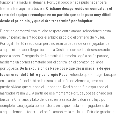
funcionar la medular alemana. Portugal poco o nada pudo hacer para
frenar a la maquinaria bávara.
Cristiano desaparecido en combate, y el
resto del equipo a remolque en un partido que se le puso muy difícil
desde el principio, y que el árbitro terminó por finiquitar
.
El partido comenzó con mucho respeto entre ambas selecciones hasta
que un penalti inventado por el árbitro propició el primero de Müller.
Portugal intentó reaccionar pero no eran capaces de crear jugadas de
ataque, ni de hacer llegar balones a Cristiano que se iba desesperando
poco a poco. El segundo de Alemania (Hummels) llegó a balón parado,
mediante un córner rematado por el central en el corazón del área
portuguesa.
De la expulsión de Pepe poco que decir más allá de que
fue un error del árbitro y del propio Pepe
. Entiendo que Portugal busque
en la actuación del árbitro la disculpa al baño de Alemania, pero no se
puede olvidar que cuando el jugador del Real Madrid fue expulsado el
marcador ya iba 2-0. A partir de ese momento Portugal, obsesionado por
buscar a Cristiano, y falto de ideas en la salida del balón se diluyó por
completo. Una jugada combinatoria en la que hasta siete jugadores de
ataque alemanes tocaron el balón acabó en la mallas de Patricio gracias a