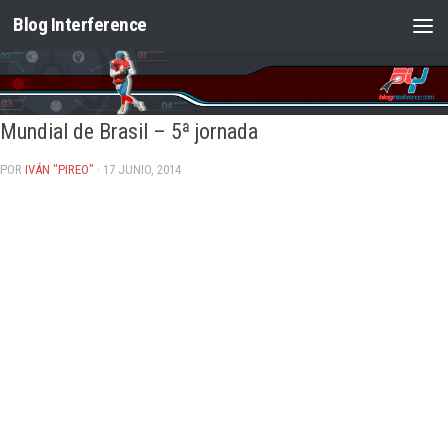
Blog Interference
Saltar al contenido
Mundial de Brasil – 5ª jornada
POR
IVÁN "PIREO"
· 17 JUNIO, 2014