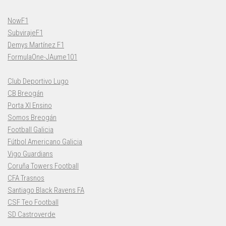
NowF1
SubvirajeF1
Demys Martínez F1
FormulaOne-JAume101
Club Deportivo Lugo
CB Breogán
Porta XI Ensino
Somos Breogán
Football Galicia
Fútbol Americano Galicia
Vigo Guardians
Coruña Towers Football
CFA Trasnos
Santiago Black Ravens FA
CSF Teo Football
SD Castroverde