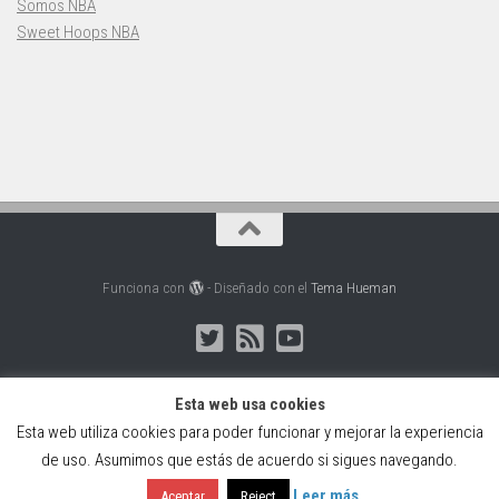
Somos NBA
Sweet Hoops NBA
Funciona con
- Diseñado con el
Tema Hueman
Esta web usa cookies
Esta web utiliza cookies para poder funcionar y mejorar la experiencia
Web creada, alojada y mantenida por Café Dixital SL - 2026.
de uso. Asumimos que estás de acuerdo si sigues navegando.
Visítanos en
https://cafedixital.com
o ponte en contacto con
nosotros en
info@cafedixital.com
.
Leer más
Aceptar
Reject