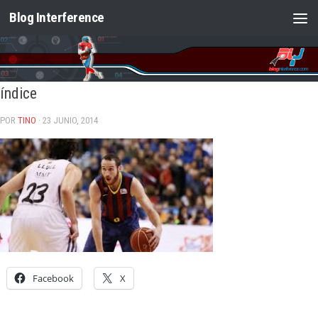
Blog Interference
Saltar al contenido
índice
POR
TINO
· 23 JUNIO, 2014
Facebook
X