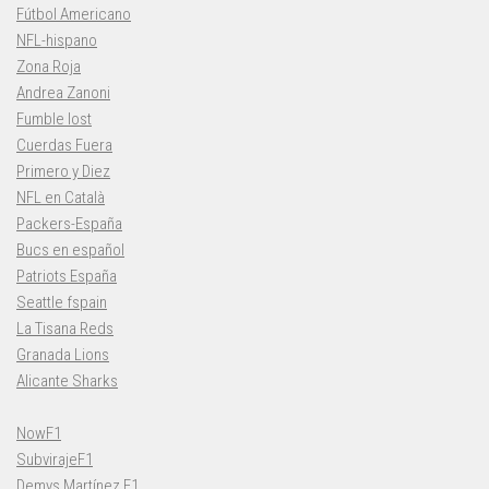
Fútbol Americano
NFL-hispano
Zona Roja
Andrea Zanoni
Fumble lost
Cuerdas Fuera
Primero y Diez
NFL en Català
Packers-España
Bucs en español
Patriots España
Seattle fspain
La Tisana Reds
Granada Lions
Alicante Sharks
NowF1
SubvirajeF1
Demys Martínez F1