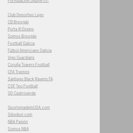
FormulaOne-JAume101
Club Deportivo Lugo
CB Breogán
Porta XI Ensino
Somos Breogán
Football Galicia
Fútbol Americano Galicia
Vigo Guardians
Coruña Towers Football
CFA Trasnos
Santiago Black Ravens FA
CSF Teo Football
SD Castroverde
SportsmadeinUSA.com
Sillonbol.com
NBA Pasión
Somos NBA