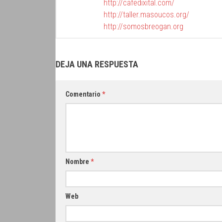
http://cafedixital.com/
http://taller.masoucos.org/
http://somosbreogan.org
DEJA UNA RESPUESTA
Comentario
*
Nombre
*
Web