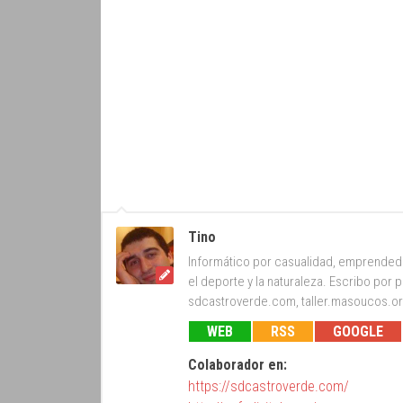
Tino
Informático por casualidad, emprendedor
el deporte y la naturaleza. Escribo po
sdcastroverde.com, taller.masoucos.org
WEB
RSS
GOOGLE
Colaborador en:
https://sdcastroverde.com/