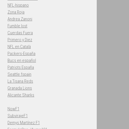
NFL-hispano
Zona Roja
Andrea Zanoni
Fumble lost
Cuerdas Fuera
Primero y Diez
NFL en Català
Packers-España
Bucs en español
Patriots España
Seattle fspain
La Tisana Reds
Granada Lions
Alicante Sharks
NowF1
SubvirajeF1
Demys Martínez F1