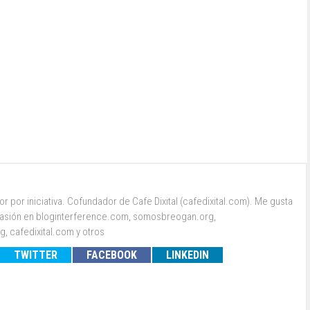
 por iniciativa. Cofundador de Cafe Dixital (cafedixital.com). Me gusta
r pasión en bloginterference.com, somosbreogan.org,
, cafedixital.com y otros
TWITTER
FACEBOOK
LINKEDIN