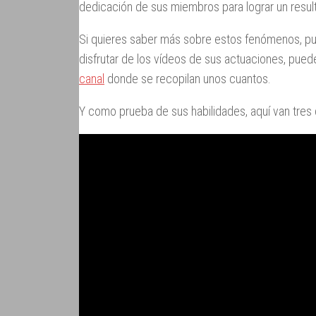
dedicación de sus miembros para lograr un resu
Si quieres saber más sobre estos fenómenos, pu
disfrutar de los vídeos de sus actuaciones, pue
canal
donde se recopilan unos cuantos.
Y como prueba de sus habilidades, aquí van tres 