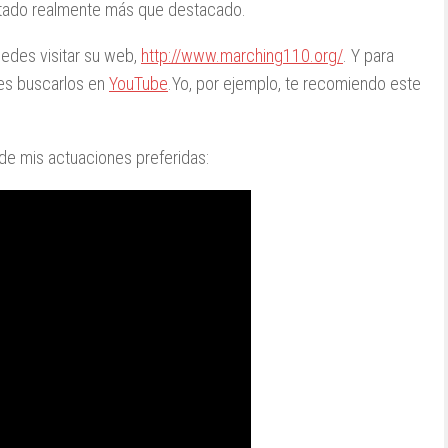
ltado realmente más que destacado.
edes visitar su web,
http://www.marching110.org/
. Y para
des buscarlos en
YouTube
.Yo, por ejemplo, te recomiendo este
de mis actuaciones preferidas: