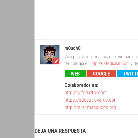
m0uch0
Vivo para la informática, entreno para l
tecnología en
http://cafedixital.com
y de
WEB
GOOGLE
TWITT
Colaborador en:
http://cafedixital.com
https://sdcastroverde.com
http://taller.masoucos.org
DEJA UNA RESPUESTA