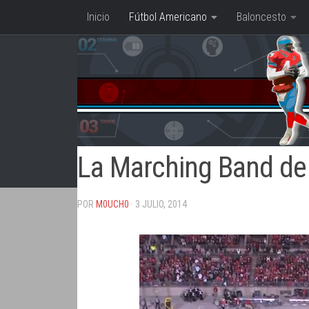
Inicio
Fútbol Americano
Baloncesto
Saltar al contenido
La Marching Band de 
POR
M0UCH0
· 3 JULIO, 2014