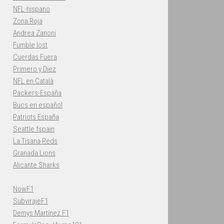
NFL-hispano
Zona Roja
Andrea Zanoni
Fumble lost
Cuerdas Fuera
Primero y Diez
NFL en Català
Packers-España
Bucs en español
Patriots España
Seattle fspain
La Tisana Reds
Granada Lions
Alicante Sharks
NowF1
SubvirajeF1
Demys Martínez F1