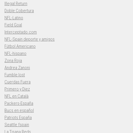
Illegal Return
Doble Cobertura
NFL-Latino
Field Goal
Interceptado.com
NFL-Spain deporte y amigos
Fútbol Americano
NFL-hispano
Zona Roja
Andrea Zanoni
Fumble lost
Cuerdas Fuera
Primero y Diez
NFL en Català
Packers-España
Bucs en español
Patriots España
Seattle fspain
La Tisana Reds