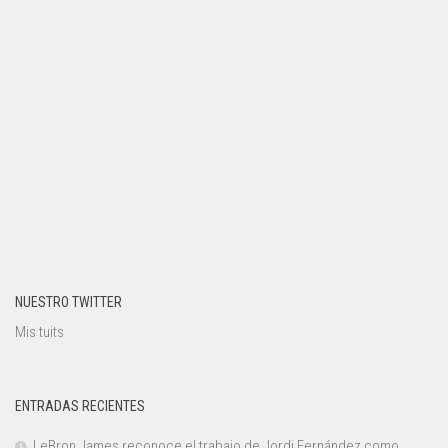
NUESTRO TWITTER
Mis tuits
ENTRADAS RECIENTES
LeBron James reconoce el trabajo de Jordi Fernández como