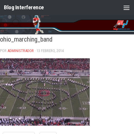
Blog Interference
Saltar al contenido
ohio_marching_band
POR
ADMINISTRADOR
· 13 FEBRERO, 2014