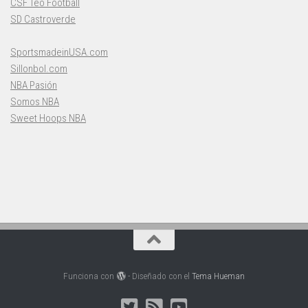
CSF Teo Football
SD Castroverde
SportsmadeinUSA.com
Sillonbol.com
NBA Pasión
Somos NBA
Sweet Hoops NBA
Funciona con
- Diseñado con el
Tema Hueman