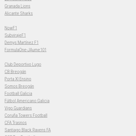
Granada Lions
Alicante Sharks
NowF1
SubvirajeF1
Demys Martínez F1
FormulaOne-JAume101
Club Deportivo Lugo
CB Breogán
Porta XI Ensino
Somos Breogán
Football Galicia
Fútbol Americano Galicia
Vigo Guardians
Coruña Towers Football
CFA Trasnos
Santiago Black Ravens FA