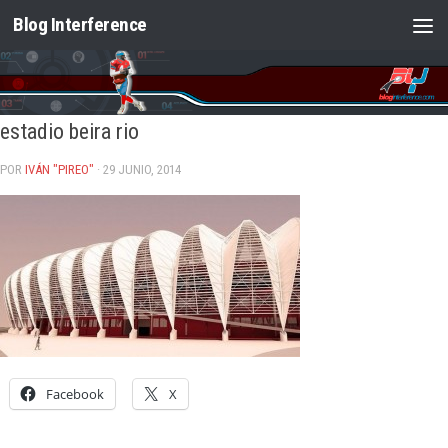
Blog Interference
Saltar al contenido
estadio beira rio
POR
IVÁN "PIREO"
· 29 JUNIO, 2014
Facebook
X