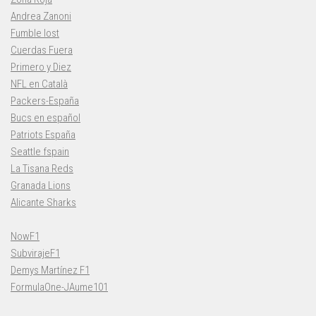
Andrea Zanoni
Fumble lost
Cuerdas Fuera
Primero y Diez
NFL en Català
Packers-España
Bucs en español
Patriots España
Seattle fspain
La Tisana Reds
Granada Lions
Alicante Sharks
NowF1
SubvirajeF1
Demys Martínez F1
FormulaOne-JAume101