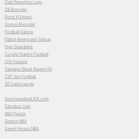
Club Deportivo Lugo
CB Breogán
Porta XI Ensino
Somos Breogán
Football Galicia
Fútbol Americano Galicia
Vigo Guardians
Coruña Towers Football
CFA Trasnos
Santiago Black Ravens FA
CSF Teo Football
SD Castroverde
SportsmadeinUSA.com
Sillonbol.com
NBA Pasión
Somos NBA
Sweet Hoops NBA