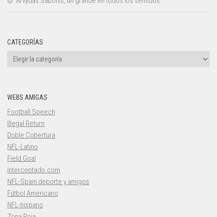
Arvydas Sabonis, un grande en todos los sentidos
CATEGORÍAS
Categorías
WEBS AMIGAS
Football Speech
Illegal Return
Doble Cobertura
NFL-Latino
Field Goal
Interceptado.com
NFL-Spain deporte y amigos
Fútbol Americano
NFL-hispano
Zona Roja