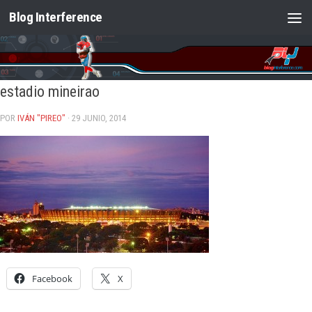
Blog Interference
Saltar al contenido
estadio mineirao
POR
IVÁN "PIREO"
· 29 JUNIO, 2014
Facebook
X