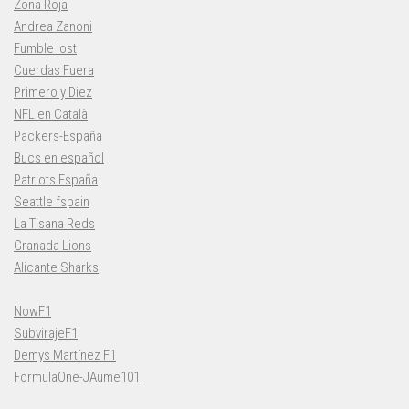
Zona Roja
Andrea Zanoni
Fumble lost
Cuerdas Fuera
Primero y Diez
NFL en Català
Packers-España
Bucs en español
Patriots España
Seattle fspain
La Tisana Reds
Granada Lions
Alicante Sharks
NowF1
SubvirajeF1
Demys Martínez F1
FormulaOne-JAume101