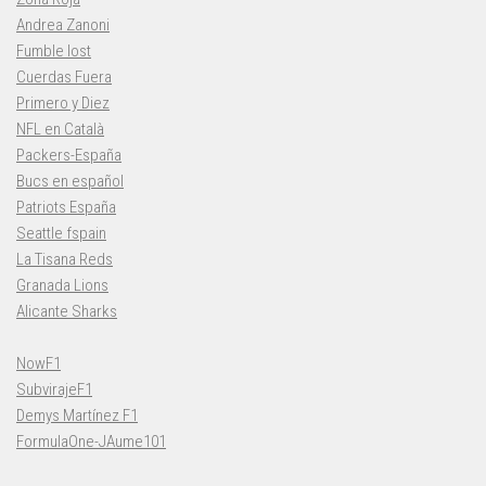
Andrea Zanoni
Fumble lost
Cuerdas Fuera
Primero y Diez
NFL en Català
Packers-España
Bucs en español
Patriots España
Seattle fspain
La Tisana Reds
Granada Lions
Alicante Sharks
NowF1
SubvirajeF1
Demys Martínez F1
FormulaOne-JAume101