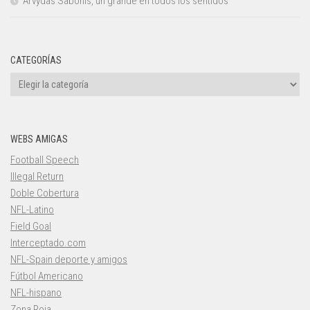
Arvydas Sabonis, un grande en todos los sentidos
CATEGORÍAS
Categorías
WEBS AMIGAS
Football Speech
Illegal Return
Doble Cobertura
NFL-Latino
Field Goal
Interceptado.com
NFL-Spain deporte y amigos
Fútbol Americano
NFL-hispano
Zona Roja