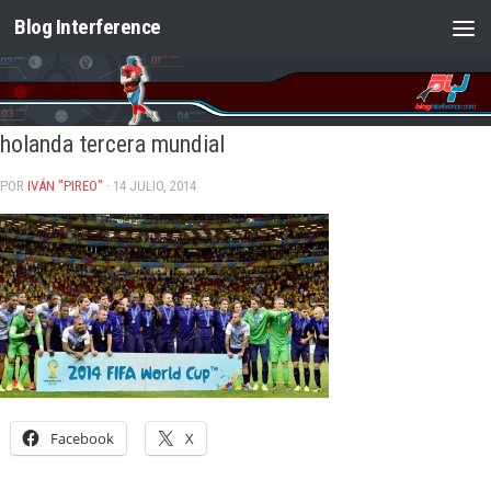
Blog Interference
Saltar al contenido
holanda tercera mundial
POR
IVÁN "PIREO"
· 14 JULIO, 2014
Facebook
X