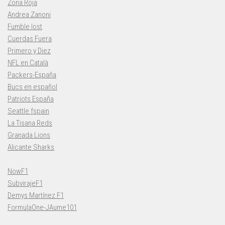
Zona Roja
Andrea Zanoni
Fumble lost
Cuerdas Fuera
Primero y Diez
NFL en Català
Packers-España
Bucs en español
Patriots España
Seattle fspain
La Tisana Reds
Granada Lions
Alicante Sharks
NowF1
SubvirajeF1
Demys Martínez F1
FormulaOne-JAume101