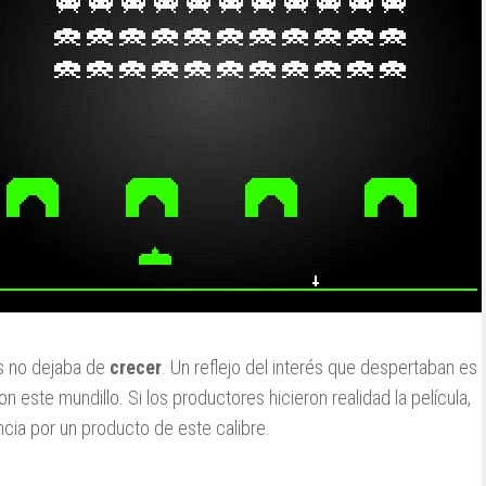
ts no dejaba de
crecer
. Un reflejo del interés que despertaban es
n este mundillo. Si los productores hicieron realidad la película,
ncia por un producto de este calibre.