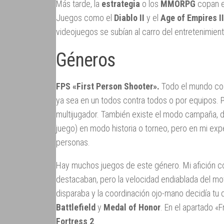
Más tarde, la
estrategia
o los
MMORPG
copan e
Juegos como el
Diablo II
y el
Age of Empires II
videojuegos se subían al carro del entretenimien
Géneros
FPS «First Person Shooter».
Todo el mundo cono
ya sea en un todos contra todos o por equipos. 
multijugador. También existe el modo campaña, d
juego) en modo historia o torneo, pero en mi expe
personas.
Hay muchos juegos de este género. Mi afición 
destacaban, pero la velocidad endiablada del mo
disparaba y la coordinación ojo-mano decidía tu
Battlefield
y
Medal of Honor
. En el apartado «F
Fortress 2
.