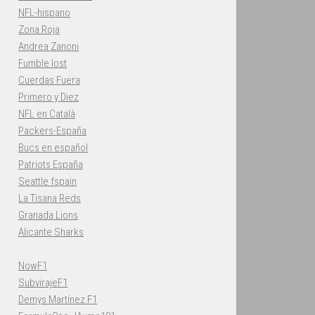
NFL-hispano
Zona Roja
Andrea Zanoni
Fumble lost
Cuerdas Fuera
Primero y Diez
NFL en Català
Packers-España
Bucs en español
Patriots España
Seattle fspain
La Tisana Reds
Granada Lions
Alicante Sharks
NowF1
SubvirajeF1
Demys Martínez F1