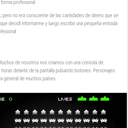
 forma profesional.
s, pero no era consciente de las cantidades de dinero que se
que decidí informarme y luego escribir una pequeña entrada
fesional.
 Muchos de nosotros nos criamos con una consola de
 horas delante de la pantalla pulsando botones. Personajes
ura general de muchos países.