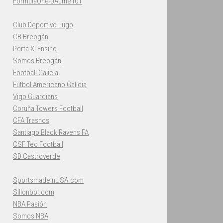
FormulaOne-JAume101
Club Deportivo Lugo
CB Breogán
Porta XI Ensino
Somos Breogán
Football Galicia
Fútbol Americano Galicia
Vigo Guardians
Coruña Towers Football
CFA Trasnos
Santiago Black Ravens FA
CSF Teo Football
SD Castroverde
SportsmadeinUSA.com
Sillonbol.com
NBA Pasión
Somos NBA