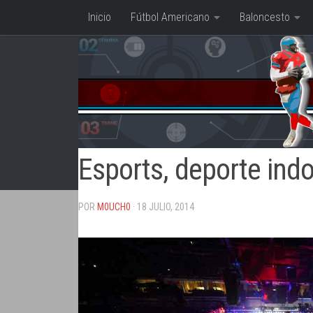
Inicio
Fútbol Americano
Baloncesto
Saltar al contenido
Esports, deporte ind
POR
M0UCH0
· 18 JULIO, 2014