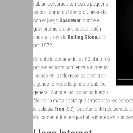
habían celebrado torneos a pequeña
escala, como en Stanford University
con el juego
Spacewar
, donde el
gran premio era una subscripción
anual a la revista
Rolling Stone
, allá
por 1972.
Durante la década de los 80 el interés
por los esports comienza a aumentar.
Incluso en la televisión se emitieron
algunos torneos, llegando al público
general. Aunque los inicios no fueron
fáciles, la masa social que arrastraban los espor
la película
Tron
(82′), directamente relacionada co
lógicamente fue porque había interés en la audie