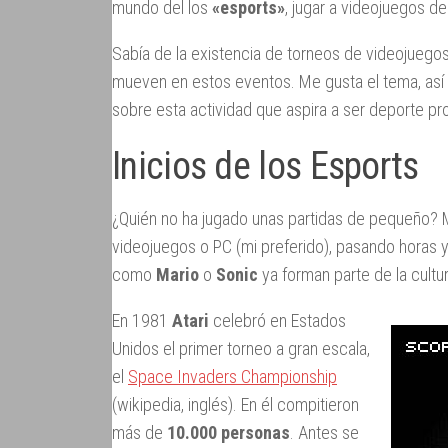
mundo del los
«esports»
, jugar a videojuegos de
Sabía de la existencia de torneos de videojuego
mueven en estos eventos. Me gusta el tema, así 
sobre esta actividad que aspira a ser deporte pro
Inicios de los Esports
¿Quién no ha jugado unas partidas de pequeño?
videojuegos o PC (mi preferido), pasando horas y
como
Mario
o
Sonic
ya forman parte de la cult
En 1981
Atari
celebró en Estados
Unidos el primer torneo a gran escala,
el
Space Invaders Championship
(wikipedia, inglés). En él compitieron
más de
10.000 personas
. Antes se