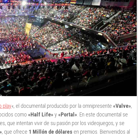
o play
«, el documental producido por la omnipresente
«Valve»
,
nocidos como
«Half Life»
y
«Portal»
. En este documental se
les, que intentan vivir de su pasión por los videojuegos, y se
»
, que ofrece
1 Millón de dólares
en premios. Bienvenidos al