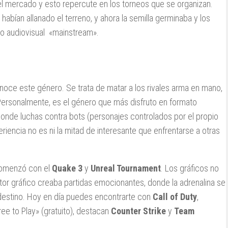
l mercado y esto repercute en los torneos que se organizan.
habían allanado el terreno, y ahora la semilla germinaba y los
to audiovisual «mainstream».
ce este género. Se trata de matar a los rivales arma en mano,
Personalmente, es el género que más disfruto en formato
onde luchas contra bots (personajes controlados por el propio
riencia no es ni la mitad de interesante que enfrentarse a otras
comenzó con el
Quake 3
y
Unreal Tournament
. Los gráficos no
tor gráfico creaba partidas emocionantes, donde la adrenalina se
 destino. Hoy en día puedes encontrarte con
Call of Duty
,
ree to Play» (gratuito), destacan
Counter Strike
y
Team