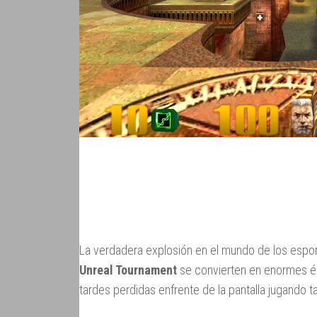
La verdadera explosión en el mundo de los espor
Unreal Tournament
se convierten en enormes éx
tardes perdidas enfrente de la pantalla jugando 