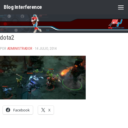
Blog Interference
Saltar al contenido
dota2
POR
ADMINISTRADOR
· 14 JULIO, 2014
Facebook
X