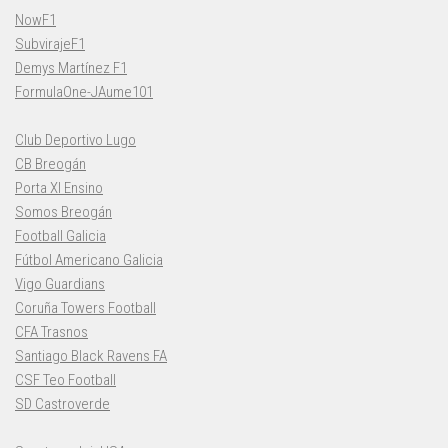
NowF1
SubvirajeF1
Demys Martínez F1
FormulaOne-JAume101
Club Deportivo Lugo
CB Breogán
Porta XI Ensino
Somos Breogán
Football Galicia
Fútbol Americano Galicia
Vigo Guardians
Coruña Towers Football
CFA Trasnos
Santiago Black Ravens FA
CSF Teo Football
SD Castroverde