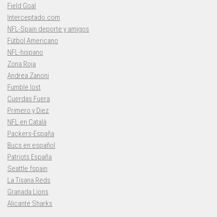
Field Goal
Interceptado.com
NFL-Spain deporte y amigos
Fútbol Americano
NFL-hispano
Zona Roja
Andrea Zanoni
Fumble lost
Cuerdas Fuera
Primero y Diez
NFL en Català
Packers-España
Bucs en español
Patriots España
Seattle fspain
La Tisana Reds
Granada Lions
Alicante Sharks