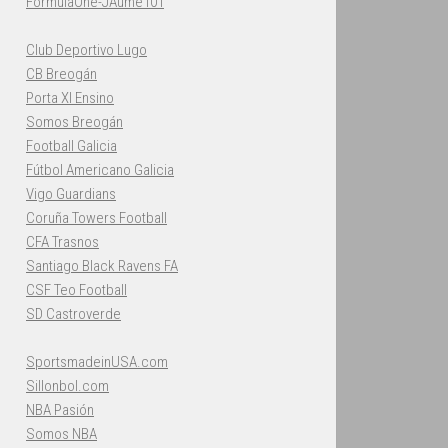
FormulaOne-JAume101
Club Deportivo Lugo
CB Breogán
Porta XI Ensino
Somos Breogán
Football Galicia
Fútbol Americano Galicia
Vigo Guardians
Coruña Towers Football
CFA Trasnos
Santiago Black Ravens FA
CSF Teo Football
SD Castroverde
SportsmadeinUSA.com
Sillonbol.com
NBA Pasión
Somos NBA