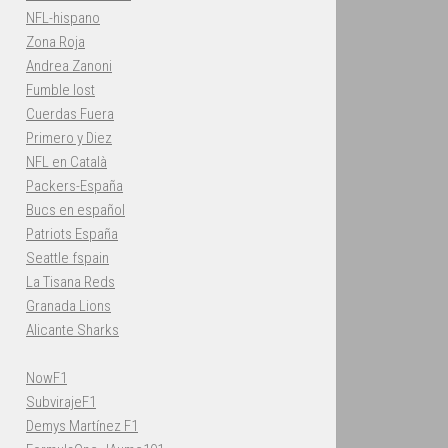
NFL-hispano
Zona Roja
Andrea Zanoni
Fumble lost
Cuerdas Fuera
Primero y Diez
NFL en Català
Packers-España
Bucs en español
Patriots España
Seattle fspain
La Tisana Reds
Granada Lions
Alicante Sharks
NowF1
SubvirajeF1
Demys Martínez F1