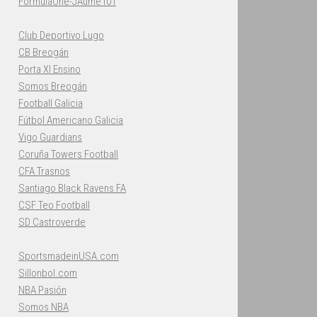
FormulaOne-JAume101
Club Deportivo Lugo
CB Breogán
Porta XI Ensino
Somos Breogán
Football Galicia
Fútbol Americano Galicia
Vigo Guardians
Coruña Towers Football
CFA Trasnos
Santiago Black Ravens FA
CSF Teo Football
SD Castroverde
SportsmadeinUSA.com
Sillonbol.com
NBA Pasión
Somos NBA