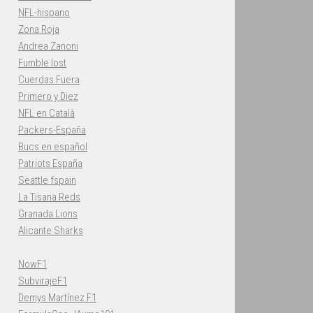
NFL-hispano
Zona Roja
Andrea Zanoni
Fumble lost
Cuerdas Fuera
Primero y Diez
NFL en Català
Packers-España
Bucs en español
Patriots España
Seattle fspain
La Tisana Reds
Granada Lions
Alicante Sharks
NowF1
SubvirajeF1
Demys Martínez F1