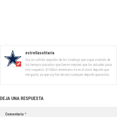
estrellasolitaria
Soy un sufrido seguidor de los Cowboys que sigue viviendo de
los tiempos pasados que fueron mejores que los actuales para
mis vaqueros. El fútbol americano no es el único deporte que
me gusta, ya que soy fan de casi cualquier deporte que exista.
DEJA UNA RESPUESTA
Comentario
*