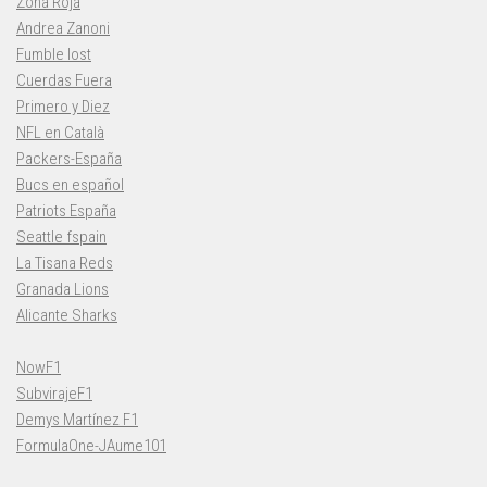
Zona Roja
Andrea Zanoni
Fumble lost
Cuerdas Fuera
Primero y Diez
NFL en Català
Packers-España
Bucs en español
Patriots España
Seattle fspain
La Tisana Reds
Granada Lions
Alicante Sharks
NowF1
SubvirajeF1
Demys Martínez F1
FormulaOne-JAume101