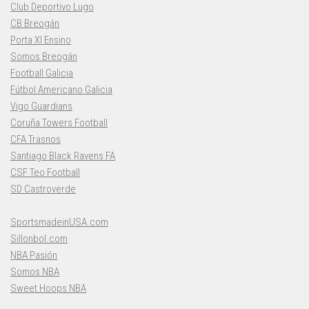
Club Deportivo Lugo
CB Breogán
Porta XI Ensino
Somos Breogán
Football Galicia
Fútbol Americano Galicia
Vigo Guardians
Coruña Towers Football
CFA Trasnos
Santiago Black Ravens FA
CSF Teo Football
SD Castroverde
SportsmadeinUSA.com
Sillonbol.com
NBA Pasión
Somos NBA
Sweet Hoops NBA