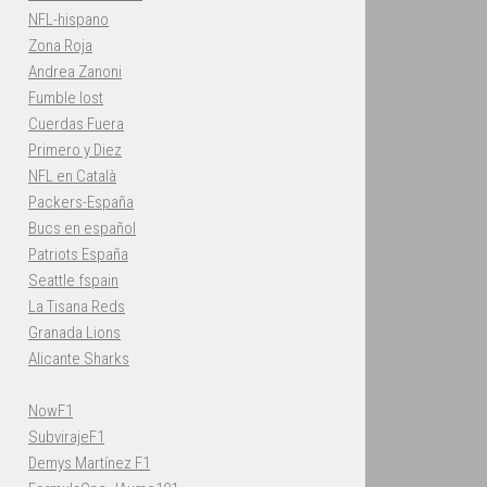
NFL-hispano
Zona Roja
Andrea Zanoni
Fumble lost
Cuerdas Fuera
Primero y Diez
NFL en Català
Packers-España
Bucs en español
Patriots España
Seattle fspain
La Tisana Reds
Granada Lions
Alicante Sharks
NowF1
SubvirajeF1
Demys Martínez F1