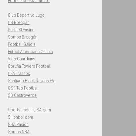
FormulaOne-JAume101
Club Deportivo Lugo
CB Breogán
Porta XI Ensino
Somos Breogán
Football Galicia
Fútbol Americano Galicia
Vigo Guardians
Coruña Towers Football
CFA Trasnos
Santiago Black Ravens FA
CSF Teo Football
SD Castroverde
SportsmadeinUSA.com
Sillonbol.com
NBA Pasión
Somos NBA