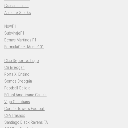
Granada Lions
Alicante Sharks
NowF1
SubvirajeF1
Demys Martínez F1
FormulaOne-JAume101
Club Deportivo Lugo
CB Breogán
Porta XI Ensino
Somos Breogán
Football Galicia
Fútbol Americano Galicia
Vigo Guardians
Coruña Towers Football
CFA Trasnos
Santiago Black Ravens FA