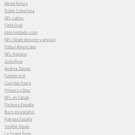
Illegal Return
Doble Cobertura
NFL-Latino
Field Goal
Interceptado.com
NFL-Spain deporte y amigos
Fútbol Americano
NFL-hispano
Zona Roja
Andrea Zanoni
Fumble lost
Cuerdas Fuera
Primero y Diez
NFL en Català
Packers-España
Bucs en español
Patriots España
Seattle fspain
La Tisana Reds