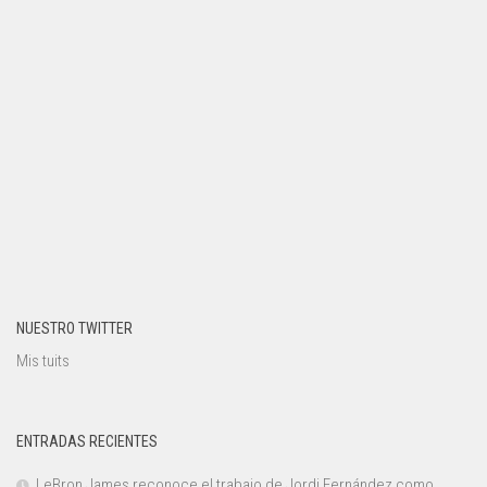
NUESTRO TWITTER
Mis tuits
ENTRADAS RECIENTES
LeBron James reconoce el trabajo de Jordi Fernández como