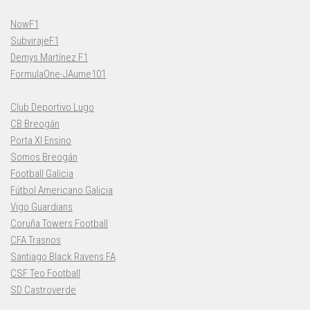
NowF1
SubvirajeF1
Demys Martínez F1
FormulaOne-JAume101
Club Deportivo Lugo
CB Breogán
Porta XI Ensino
Somos Breogán
Football Galicia
Fútbol Americano Galicia
Vigo Guardians
Coruña Towers Football
CFA Trasnos
Santiago Black Ravens FA
CSF Teo Football
SD Castroverde