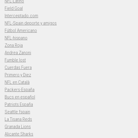
NFL-Latino
Field Goal
Interceptado.com
NFL-Spain deporte y amigos
Fútbol Americano
NFL-hispano
Zona Roja
Andrea Zanoni
Fumble lost
Cuerdas Fuera
Primero y Diez
NFL en Català
Packers-España
Bucs en español
Patriots España
Seattle fspain
La Tisana Reds
Granada Lions
Alicante Sharks