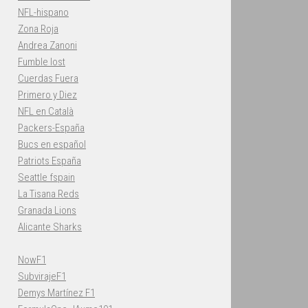
NFL-hispano
Zona Roja
Andrea Zanoni
Fumble lost
Cuerdas Fuera
Primero y Diez
NFL en Català
Packers-España
Bucs en español
Patriots España
Seattle fspain
La Tisana Reds
Granada Lions
Alicante Sharks
NowF1
SubvirajeF1
Demys Martínez F1