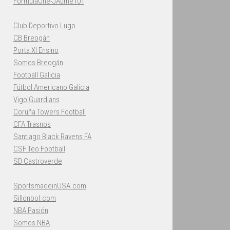
FormulaOne-JAume101
Club Deportivo Lugo
CB Breogán
Porta XI Ensino
Somos Breogán
Football Galicia
Fútbol Americano Galicia
Vigo Guardians
Coruña Towers Football
CFA Trasnos
Santiago Black Ravens FA
CSF Teo Football
SD Castroverde
SportsmadeinUSA.com
Sillonbol.com
NBA Pasión
Somos NBA