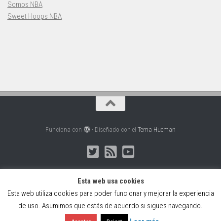
Somos NBA
Sweet Hoops NBA
Funciona con
- Diseñado con el
Tema Hueman
Esta web usa cookies
Esta web utiliza cookies para poder funcionar y mejorar la experiencia
Web creada, alojada y mantenida por Café Dixital SL - 2026.
de uso. Asumimos que estás de acuerdo si sigues navegando.
Visítanos en
https://cafedixital.com
o ponte en contacto con
nosotros en
info@cafedixital.com
.