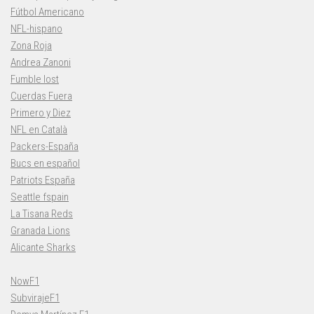
Fútbol Americano
NFL-hispano
Zona Roja
Andrea Zanoni
Fumble lost
Cuerdas Fuera
Primero y Diez
NFL en Català
Packers-España
Bucs en español
Patriots España
Seattle fspain
La Tisana Reds
Granada Lions
Alicante Sharks
NowF1
SubvirajeF1