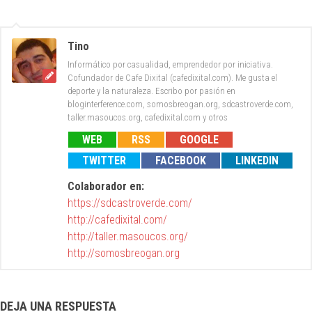
Tino
Informático por casualidad, emprendedor por iniciativa.
Cofundador de Cafe Dixital (cafedixital.com). Me gusta el
deporte y la naturaleza. Escribo por pasión en
bloginterference.com, somosbreogan.org, sdcastroverde.com,
taller.masoucos.org, cafedixital.com y otros
WEB
RSS
GOOGLE
TWITTER
FACEBOOK
LINKEDIN
Colaborador en:
https://sdcastroverde.com/
http://cafedixital.com/
http://taller.masoucos.org/
http://somosbreogan.org
DEJA UNA RESPUESTA