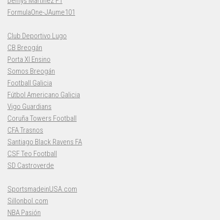
Demys Martínez F1
FormulaOne-JAume101
Club Deportivo Lugo
CB Breogán
Porta XI Ensino
Somos Breogán
Football Galicia
Fútbol Americano Galicia
Vigo Guardians
Coruña Towers Football
CFA Trasnos
Santiago Black Ravens FA
CSF Teo Football
SD Castroverde
SportsmadeinUSA.com
Sillonbol.com
NBA Pasión