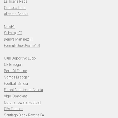
La Tisana Reds
Granada Lions
Alicante Sharks
NowF1
SubvirajeF1
Demys Martínez F1
FormulaOne-JAume101
Club Deportivo Lugo
CB Breogán
Porta XI Ensino
Somos Breogán
Football Galicia
Fútbol Americano Galicia
Vigo Guardians
Coruña Towers Football
CFA Trasnos
Santiago Black Ravens FA