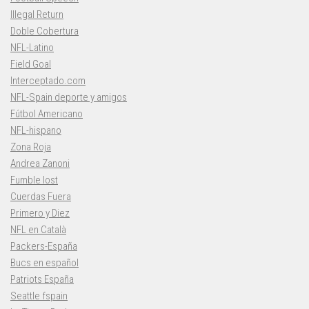
Illegal Return
Doble Cobertura
NFL-Latino
Field Goal
Interceptado.com
NFL-Spain deporte y amigos
Fútbol Americano
NFL-hispano
Zona Roja
Andrea Zanoni
Fumble lost
Cuerdas Fuera
Primero y Diez
NFL en Català
Packers-España
Bucs en español
Patriots España
Seattle fspain