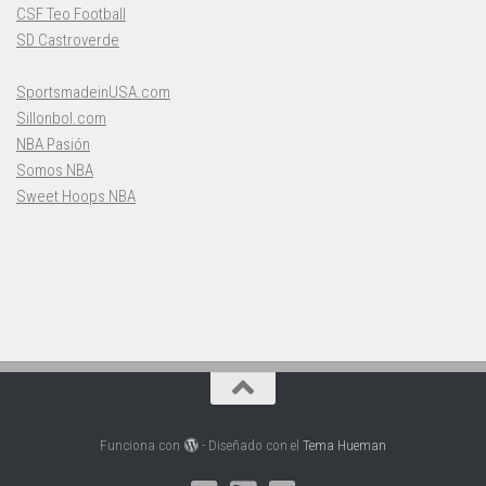
CSF Teo Football
SD Castroverde
SportsmadeinUSA.com
Sillonbol.com
NBA Pasión
Somos NBA
Sweet Hoops NBA
Funciona con
- Diseñado con el
Tema Hueman