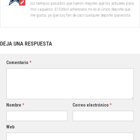
los tiempos pasados que fueron mejores que los actuales para
mis vaqueros. El fútbol americano no es el único deporte que
me gusta, ya que soy fan de casi cualquier deporte que exista.
DEJA UNA RESPUESTA
Comentario
*
Nombre
*
Correo electrónico
*
Web