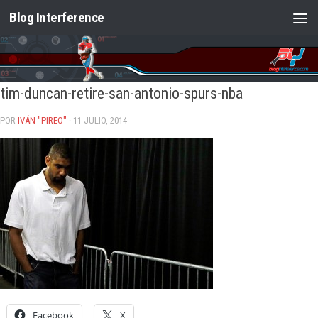
Blog Interference
Saltar al contenido
tim-duncan-retire-san-antonio-spurs-nba
POR
IVÁN "PIREO"
· 11 JULIO, 2014
Facebook
X