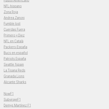
Fútbol Americano
NFL-hispano
Zona Roja
Andrea Zanoni
Fumble lost
Cuerdas Fuera
Primero y Diez
NFL en Català
Packers-España
Bucs en español
Patriots España
Seattle fspain
La Tisana Reds
Granada Lions
Alicante Sharks
NowF1
SubvirajeF1
Demys Martínez F1