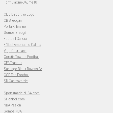
FormulaOne-JAume101
Club Deportivo Lugo
CB Breogán
Porta XI Ensino
Somos Breogán
Football Galicia
Fútbol Americano Galicia
Vigo Guardians
Coruña Towers Football
CFA Trasnos
Santiago Black Ravens FA
CSF Teo Football
SD Castroverde
SportsmadeinUSA.com
Sillonbol.com
NBA Pasión
Somos NBA