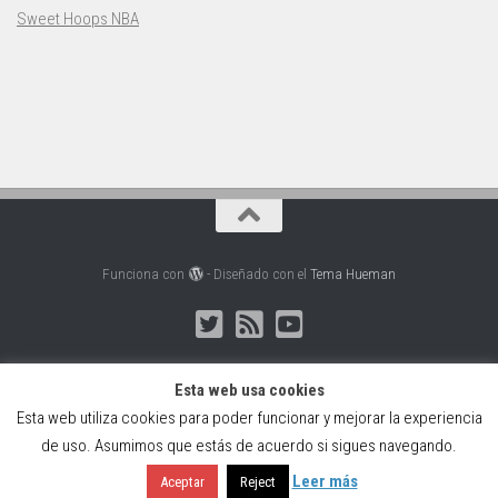
Sweet Hoops NBA
Funciona con
- Diseñado con el
Tema Hueman
Esta web usa cookies
Esta web utiliza cookies para poder funcionar y mejorar la experiencia
Web creada, alojada y mantenida por Café Dixital SL - 2026.
de uso. Asumimos que estás de acuerdo si sigues navegando.
Visítanos en
https://cafedixital.com
o ponte en contacto con
nosotros en
info@cafedixital.com
.
Leer más
Aceptar
Reject