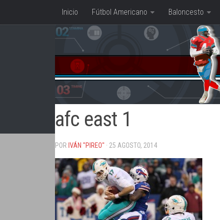
Inicio
Fútbol Americano
Baloncesto
Saltar al contenido
afc east 1
POR
IVÁN "PIREO"
· 25 AGOSTO, 2014