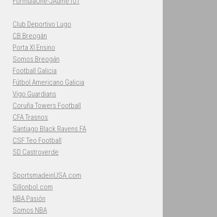
FormulaOne-JAume101
Club Deportivo Lugo
CB Breogán
Porta XI Ensino
Somos Breogán
Football Galicia
Fútbol Americano Galicia
Vigo Guardians
Coruña Towers Football
CFA Trasnos
Santiago Black Ravens FA
CSF Teo Football
SD Castroverde
SportsmadeinUSA.com
Sillonbol.com
NBA Pasión
Somos NBA