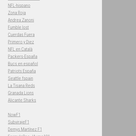
NFL-hispano
Zona Roja
Andrea Zanoni
Fumble lost
Cuerdas Fuera
Primero y Diez
NFL en Català
Packers-España
Bucs en español
Patriots España
Seattle fspain
La Tisana Reds
Granada Lions
Alicante Sharks
NowF1
SubvirajeF1
Demys Martínez F1