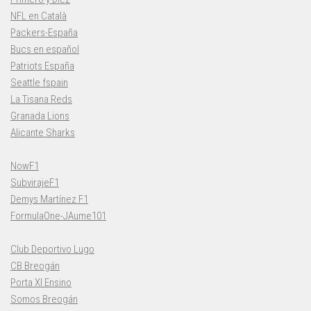
NFL en Català
Packers-España
Bucs en español
Patriots España
Seattle fspain
La Tisana Reds
Granada Lions
Alicante Sharks
NowF1
SubvirajeF1
Demys Martínez F1
FormulaOne-JAume101
Club Deportivo Lugo
CB Breogán
Porta XI Ensino
Somos Breogán