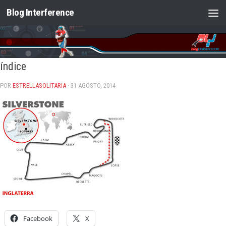
Blog Interference
Saltar al contenido
índice
POR
ESTRELLASOLITARIA
· 31 AGOSTO, 2014
Facebook
X