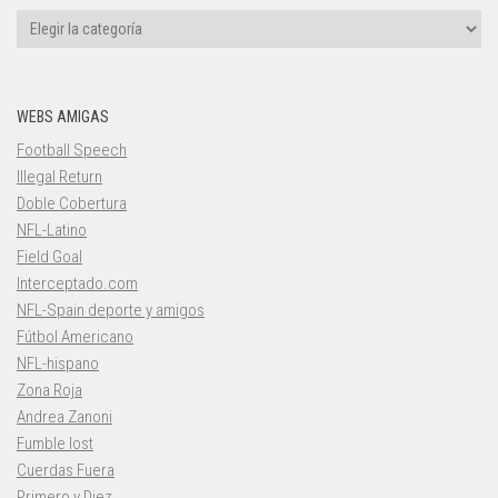
Categorías
WEBS AMIGAS
Football Speech
Illegal Return
Doble Cobertura
NFL-Latino
Field Goal
Interceptado.com
NFL-Spain deporte y amigos
Fútbol Americano
NFL-hispano
Zona Roja
Andrea Zanoni
Fumble lost
Cuerdas Fuera
Primero y Diez