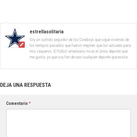
estrellasolitaria
Soy un sufrido seguidor de los Cowboys que sigue viviendo de
los tiempos pasados que fueron mejores que los actuales para
mis vaqueros. El fútbol americano no es el único deporte que
me gusta, ya que soy fan de casi cualquier deporte que exista.
DEJA UNA RESPUESTA
Comentario
*