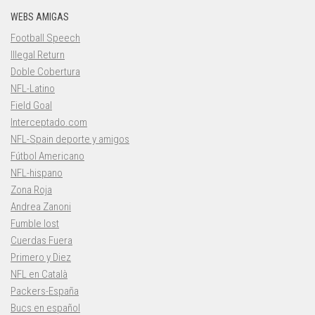
WEBS AMIGAS
Football Speech
Illegal Return
Doble Cobertura
NFL-Latino
Field Goal
Interceptado.com
NFL-Spain deporte y amigos
Fútbol Americano
NFL-hispano
Zona Roja
Andrea Zanoni
Fumble lost
Cuerdas Fuera
Primero y Diez
NFL en Català
Packers-España
Bucs en español