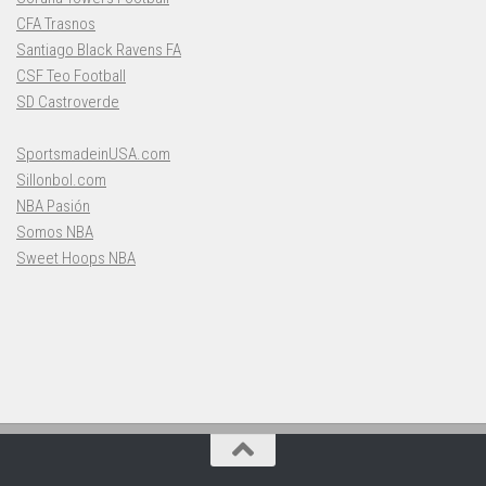
CFA Trasnos
Santiago Black Ravens FA
CSF Teo Football
SD Castroverde
SportsmadeinUSA.com
Sillonbol.com
NBA Pasión
Somos NBA
Sweet Hoops NBA