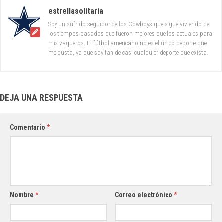
estrellasolitaria
Soy un sufrido seguidor de los Cowboys que sigue viviendo de
los tiempos pasados que fueron mejores que los actuales para
mis vaqueros. El fútbol americano no es el único deporte que
me gusta, ya que soy fan de casi cualquier deporte que exista.
DEJA UNA RESPUESTA
Comentario
*
Nombre
*
Correo electrónico
*