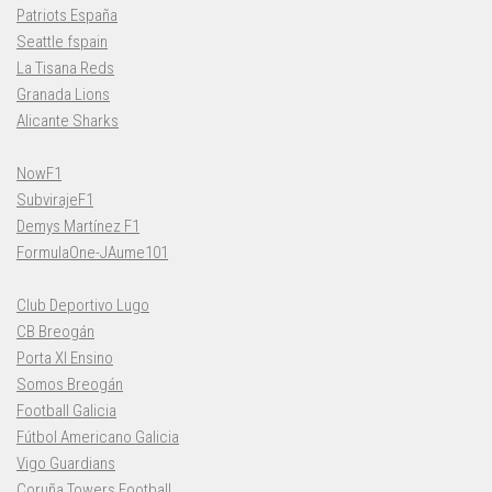
Patriots España
Seattle fspain
La Tisana Reds
Granada Lions
Alicante Sharks
NowF1
SubvirajeF1
Demys Martínez F1
FormulaOne-JAume101
Club Deportivo Lugo
CB Breogán
Porta XI Ensino
Somos Breogán
Football Galicia
Fútbol Americano Galicia
Vigo Guardians
Coruña Towers Football