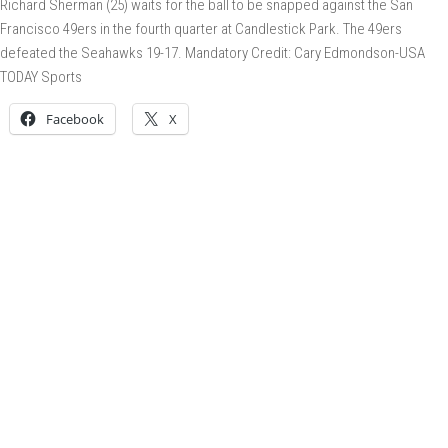
Richard Sherman (25) waits for the ball to be snapped against the San
Francisco 49ers in the fourth quarter at Candlestick Park. The 49ers
defeated the Seahawks 19-17. Mandatory Credit: Cary Edmondson-USA
TODAY Sports
Facebook
X