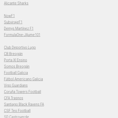
Alicante Sharks
NowF1
SubvirajeF1
Demys Martínez F1
FormulaOne-JAume101
Club Deportivo Lugo
CB Breogán
Porta XI Ensino
Somos Breogán
Football Galicia
Fútbol Americano Galicia
Vigo Guardians
Coruña Towers Football
CFA Trasnos
Santiago Black Ravens FA
CSF Teo Football
SD Castroverde