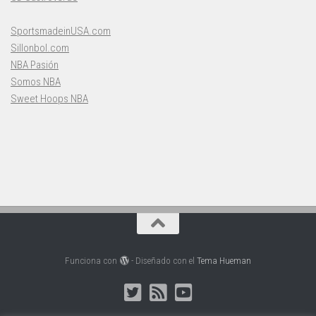
SportsmadeinUSA.com
Sillonbol.com
NBA Pasión
Somos NBA
Sweet Hoops NBA
Funciona con
- Diseñado con el
Tema Hueman