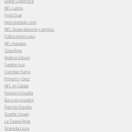
Doble Cobertura
NFL-Latino
Field Goal
Interceptado.com
NFL-Spain deporte y amigos
Fútbol Americano
NFL-hispano
Zona Roja
Andrea Zanoni
Fumble lost
Cuerdas Fuera
Primero y Diez
NFL en Català
Packers-España
Bucs en español
Patriots España
Seattle fspain
La Tisana Reds
Granada Lions