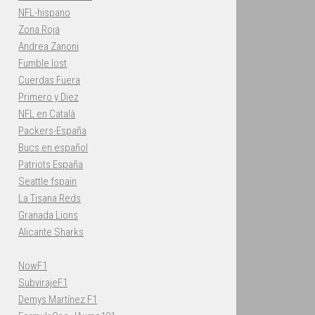
NFL-hispano
Zona Roja
Andrea Zanoni
Fumble lost
Cuerdas Fuera
Primero y Diez
NFL en Català
Packers-España
Bucs en español
Patriots España
Seattle fspain
La Tisana Reds
Granada Lions
Alicante Sharks
NowF1
SubvirajeF1
Demys Martínez F1