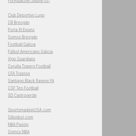
FormulaOne-JAume101
Club Deportivo Lugo
CB Breogán
Porta XI Ensino
Somos Breogán
Football Galicia
Fútbol Americano Galicia
Vigo Guardians
Coruña Towers Football
CFA Trasnos
Santiago Black Ravens FA
CSF Teo Football
SD Castroverde
SportsmadeinUSA.com
Sillonbol.com
NBA Pasión
Somos NBA