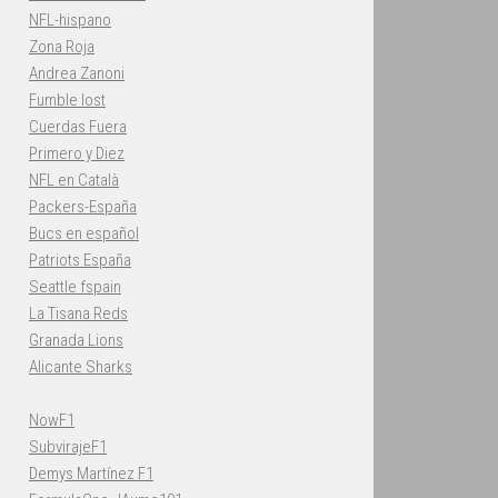
NFL-hispano
Zona Roja
Andrea Zanoni
Fumble lost
Cuerdas Fuera
Primero y Diez
NFL en Català
Packers-España
Bucs en español
Patriots España
Seattle fspain
La Tisana Reds
Granada Lions
Alicante Sharks
NowF1
SubvirajeF1
Demys Martínez F1