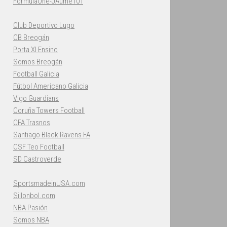
FormulaOne-JAume101
Club Deportivo Lugo
CB Breogán
Porta XI Ensino
Somos Breogán
Football Galicia
Fútbol Americano Galicia
Vigo Guardians
Coruña Towers Football
CFA Trasnos
Santiago Black Ravens FA
CSF Teo Football
SD Castroverde
SportsmadeinUSA.com
Sillonbol.com
NBA Pasión
Somos NBA