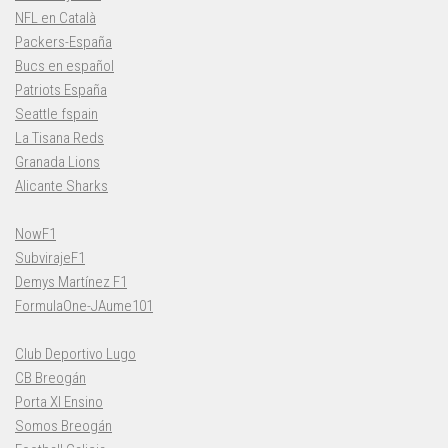
NFL en Català
Packers-España
Bucs en español
Patriots España
Seattle fspain
La Tisana Reds
Granada Lions
Alicante Sharks
NowF1
SubvirajeF1
Demys Martínez F1
FormulaOne-JAume101
Club Deportivo Lugo
CB Breogán
Porta XI Ensino
Somos Breogán