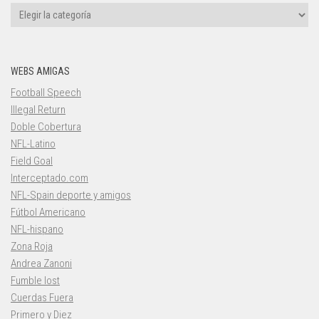
Categorías
WEBS AMIGAS
Football Speech
Illegal Return
Doble Cobertura
NFL-Latino
Field Goal
Interceptado.com
NFL-Spain deporte y amigos
Fútbol Americano
NFL-hispano
Zona Roja
Andrea Zanoni
Fumble lost
Cuerdas Fuera
Primero y Diez