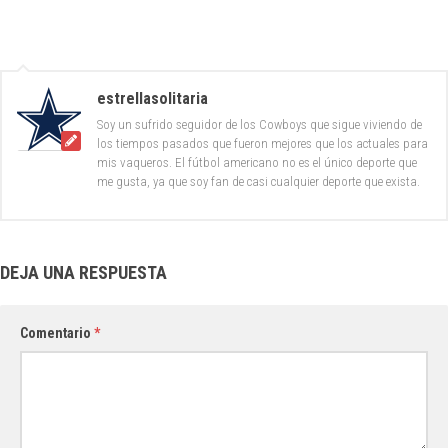
estrellasolitaria
Soy un sufrido seguidor de los Cowboys que sigue viviendo de
los tiempos pasados que fueron mejores que los actuales para
mis vaqueros. El fútbol americano no es el único deporte que
me gusta, ya que soy fan de casi cualquier deporte que exista.
DEJA UNA RESPUESTA
Comentario
*