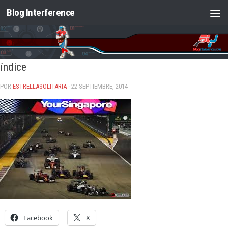
Blog Interference
Saltar al contenido
índice
POR
ESTRELLASOLITARIA
· 22 SEPTIEMBRE, 2014
Facebook
X