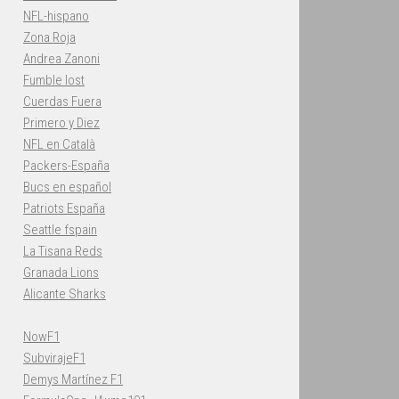
NFL-hispano
Zona Roja
Andrea Zanoni
Fumble lost
Cuerdas Fuera
Primero y Diez
NFL en Català
Packers-España
Bucs en español
Patriots España
Seattle fspain
La Tisana Reds
Granada Lions
Alicante Sharks
NowF1
SubvirajeF1
Demys Martínez F1