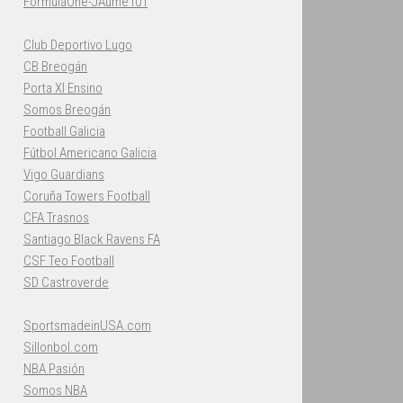
FormulaOne-JAume101
Club Deportivo Lugo
CB Breogán
Porta XI Ensino
Somos Breogán
Football Galicia
Fútbol Americano Galicia
Vigo Guardians
Coruña Towers Football
CFA Trasnos
Santiago Black Ravens FA
CSF Teo Football
SD Castroverde
SportsmadeinUSA.com
Sillonbol.com
NBA Pasión
Somos NBA