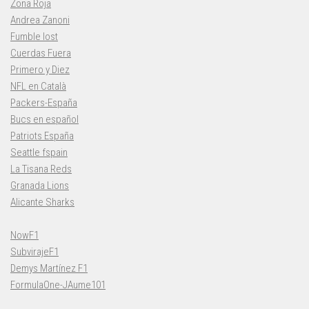
Zona Roja
Andrea Zanoni
Fumble lost
Cuerdas Fuera
Primero y Diez
NFL en Català
Packers-España
Bucs en español
Patriots España
Seattle fspain
La Tisana Reds
Granada Lions
Alicante Sharks
NowF1
SubvirajeF1
Demys Martínez F1
FormulaOne-JAume101