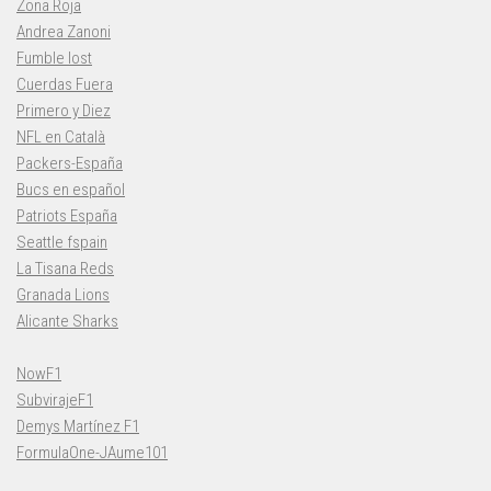
Zona Roja
Andrea Zanoni
Fumble lost
Cuerdas Fuera
Primero y Diez
NFL en Català
Packers-España
Bucs en español
Patriots España
Seattle fspain
La Tisana Reds
Granada Lions
Alicante Sharks
NowF1
SubvirajeF1
Demys Martínez F1
FormulaOne-JAume101